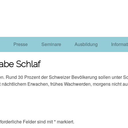
m
Presse
Seminare
Ausbildung
Informat
abe Schlaf
ffen. Rund 30 Prozent der Schweizer Bevölkerung sollen unter S
it nächtlichem Erwachen, frühes Wachwerden, morgens nicht 
forderliche Felder sind mit
*
markiert.