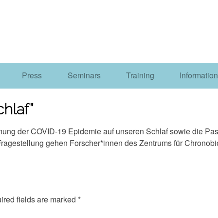
Press
Seminars
Training
Information
hlaf”
ung der COVID-19 Epidemie auf unseren Schlaf sowie die Pas
agestellung gehen Forscher*innen des Zentrums für Chronobio
red fields are marked
*